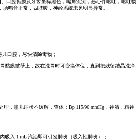
舌面、口腔黏膜及牙齿呈棕黑色，嘴角流涎，恶心伴呕吐，呕吐物
—），肠鸣音正常，四肢暖，神经系统未见明显异常。
拭患儿口腔，尽快清除毒物；
胃黏膜皱壁上，故在洗胃时可变换体位，直到把残留结晶洗净
，患儿症状不缓解，查体：Bp 115/90 mmHg，神清，精神
入 1 mL 汽油即可引发肺炎（吸入性肺炎）；