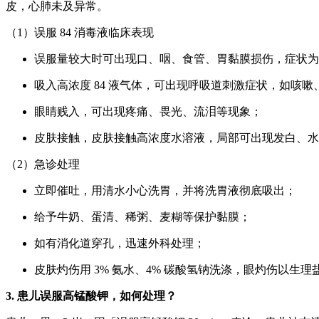
皮，心肺未及异常。
（1）误服 84 消毒液临床表现
误服量较大时可出现口、咽、食管、胃黏膜损伤，症状为
吸入高浓度 84 液气体，可出现呼吸道刺激症状，如咳
眼睛贱入，可出现疼痛、畏光、流泪等现象；
皮肤接触，皮肤接触高浓度水溶液，局部可出现发白、水
（2）急诊处理
立即催吐，用清水小心洗胃，并将洗胃液彻底吸出；
给予牛奶、蛋清、稀粥、麦糊等保护黏膜；
如有消化道穿孔，迅速外科处理；
皮肤灼伤用 3% 氨水、4% 碳酸氢钠洗涤，眼灼伤以生理
3. 患儿误服高锰酸钾，如何处理？