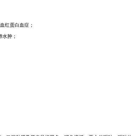
血红蛋白血症；
肺水肿；