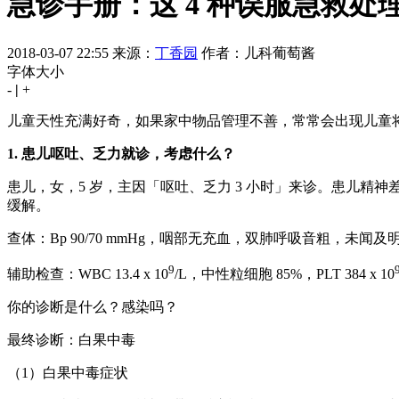
急诊手册：这 4 种误服急救处
2018-03-07 22:55
来源：
丁香园
作者：儿科葡萄酱
字体大小
-
|
+
儿童天性充满好奇，如果家中物品管理不善，常常会出现儿童
1. 患儿呕吐、乏力就诊，考虑什么？
患儿，女，5 岁，主因「呕吐、乏力 3 小时」来诊。患儿精神
缓解。
查体：Bp 90/70 mmHg，咽部无充血，双肺呼吸音粗，
9
辅助检查：WBC 13.4 x 10
/L，中性粒细胞 85%，PLT 384 x 10
你的诊断是什么？感染吗？
最终诊断：白果中毒
（1）白果中毒症状