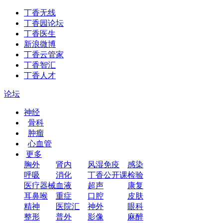
丁香无线
丁香园论坛
丁香医生
新浪微博
丁香云管家
丁香智汇
丁香人才
论坛
神经
骨科
肿瘤
心血管
更多
胸外
肾内
风湿免疫
感染
呼吸
消化
丁香公开课
检验
医疗器械
血液
超声
康复
耳鼻喉
重症
口腔
皮肤
精神
医院汇
神外
眼科
整形
普外
影像
麻醉