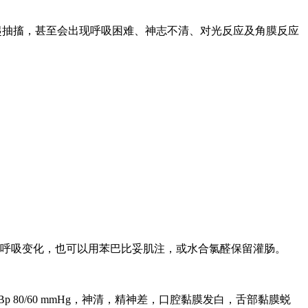
起抽搐，甚至会出现呼吸困难、神志不清、对光反应及角膜反应
呼吸变化，也可以用苯巴比妥肌注，或水合氯醛保留灌肠。
 80/60 mmHg，神清，精神差，口腔黏膜发白，舌部黏膜蜕