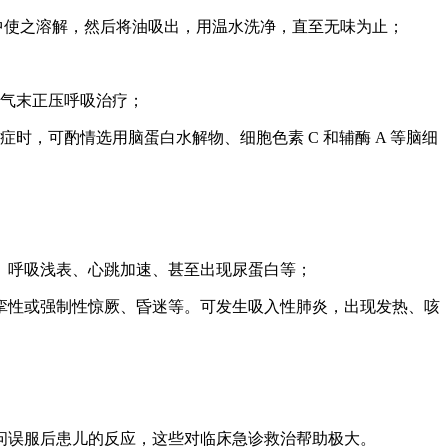
于胃中使之溶解，然后将油吸出，用温水洗净，直至无味为止；
气末正压呼吸治疗；
，可酌情选用脑蛋白水解物、细胞色素 C 和辅酶 A 等脑细
、呼吸浅表、心跳加速、甚至出现尿蛋白等；
挛性或强制性惊厥、昏迷等。可发生吸入性肺炎，出现发热、咳
问误服后患儿的反应，这些对临床急诊救治帮助极大。