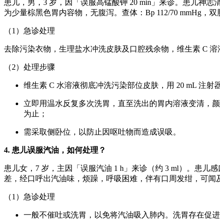
患儿，男，3 岁，因「误服高锰酸钾 20 min」来诊。患
为少量棕黑色胃内容物，无腹泻。查体：Bp 112/70 m
（1）急诊处理
去除污染衣物，生理盐水冲洗皮肤及口腔残余物，维生素 C 
（2）处理步骤
维生素 C 水溶液彻底冲洗污染部位皮肤，用 20 mL
立即用温水反复多次洗胃，直至洗出的胃内溶液变清，颜
为止；
需采取侧卧位，以防止因呕吐物而造成误吸。
4. 患儿误服汽油，如何处理？
患儿女，7 岁，主因「误服汽油 1 h」来诊（约 3 ml）。患
差，经口呼出汽油味，烦躁，呼吸困难，伴有口周发绀，可闻
（1）急诊处理
一般不催吐或洗胃，以免将汽油吸入肺内。洗胃存在促进反