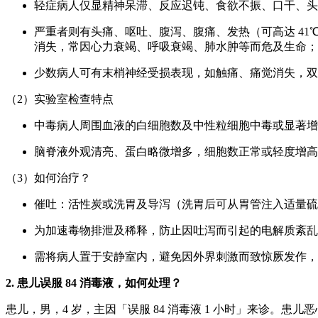
轻症病人仅显精神呆滞、反应迟钝、食欲不振、口干、头晕
严重者则有头痛、呕吐、腹泻、腹痛、发热（可高达 4
消失，常因心力衰竭、呼吸衰竭、肺水肿等而危及生命；
少数病人可有末梢神经受损表现，如触痛、痛觉消失，双
（2）实验室检查特点
中毒病人周围血液的白细胞数及中性粒细胞中毒或显著增
脑脊液外观清亮、蛋白略微增多，细胞数正常或轻度增高
（3）如何治疗？
催吐：活性炭或洗胃及导泻（洗胃后可从胃管注入适量硫
为加速毒物排泄及稀释，防止因吐泻而引起的电解质紊乱
需将病人置于安静室内，避免因外界刺激而致惊厥发作，
2. 患儿误服 84 消毒液，如何处理？
患儿，男，4 岁，主因「误服 84 消毒液 1 小时」来诊。患