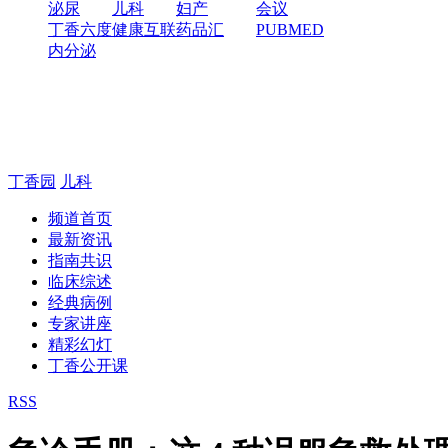
泌尿
儿科
妇产
会议
丁香六度
健康互联
药品汇
PUBMED
内分泌
丁香园
儿科
频道首页
最新资讯
指南共识
临床综述
经典病例
专家讲座
精彩幻灯
丁香公开课
RSS