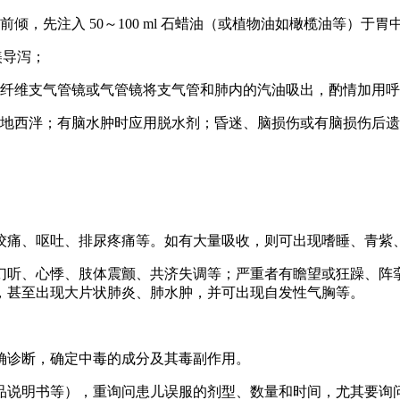
倾，先注入 50～100 ml 石蜡油（或植物油如橄榄油等）
镁导泻；
纤维支气管镜或气管镜将支气管和肺内的汽油吸出，酌情加用呼
西泮；有脑水肿时应用脱水剂；昏迷、脑损伤或有脑损伤后遗症时
绞痛、呕吐、排尿疼痛等。如有大量吸收，则可出现嗜睡、青紫
幻听、心悸、肢体震颤、共济失调等；严重者有瞻望或狂躁、阵
，甚至出现大片状肺炎、肺水肿，并可出现自发性气胸等。
确诊断，确定中毒的成分及其毒副作用。
品说明书等），重询问患儿误服的剂型、数量和时间，尤其要询