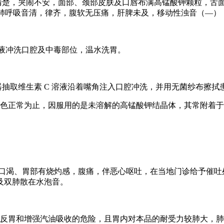
儿神志清楚，哭闹不安，面部、颈部皮肤及口唇布满高锰酸钾颗粒，
mHg，双肺呼吸音清，律齐，腹软无压痛，肝脾未及，移动性浊音（
溶液冲洗口腔及中毒部位，温水洗胃。
 注射器抽取维生素 C 溶液沿着嘴角注入口腔冲洗，并用无菌纱布擦
色正常为止，因服用的是未溶解的高锰酸钾结晶体，其常附着于
儿感口渴、胃部有烧灼感，腹痛，伴恶心呕吐，在当地门诊给予催吐处理
及双肺散在水泡音。
胃和增强汽油吸收的危险，且胃内对本品的耐受力较肺大，肺内吸