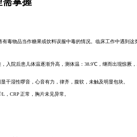
理需掌握
将有毒物品当作糖果或饮料误服中毒的情况。临床工作中遇到这
差，入院后患儿体温逐渐升高，测体温：38.9℃，继而出现惊厥，
未闻及明显干湿性啰音，心音有力，律齐，腹软，未触及明显包块。
9
/L，CRP 正常，胸片未见异常。