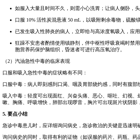
如服入大量且时间不久，则需小心洗胃；让病人侧卧，头前
口服 10% 活性炭混悬液 50 mL，以吸附剩余毒物，硫酸
已发生吸入性肺炎的病人，立即给与高浓度氧吸入，应用
狂躁不安患者酌情使用镇静剂，伴中枢性呼吸衰竭时禁用地
胞营养药保护脑组织，昏迷者可进行高压氧治疗。
（2）汽油急性中毒的临床表现
口服和吸入急性中毒的症状略有不同：
口服中毒：病人即刻感到口渴、咽及胃部烧灼感，同时有腹部
吸入中毒：轻度可出现面红、兴奋头痛、恶心、呕吐、幻视、
嗽、胸痛、呼吸增快，肺部出现啰音，胸片可出现斑片状阴影
5. 要点小结
急诊中毒患儿时，应详细询问病史，急诊救治的关键是迅速明
询问病史的同时，取得有利的证物（如误服的药片、药瓶、药