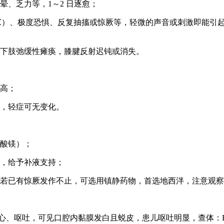
、乏力等，1～2 日逐愈；
1℃）、极度恐惧、反复抽搐或惊厥等，轻微的声音或刺激即能引
下肢弛缓性瘫痪，膝腱反射迟钝或消失。
高；
，轻症可无变化。
酸镁）；
，给予补液支持；
若已有惊厥发作不止，可选用镇静药物，首选地西泮，注意观察
儿恶心、呕吐，可见口腔内黏膜发白且蜕皮，患儿呕吐明显，查体：Bp